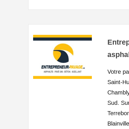
Entrep
asphal
Votre pa
Saint-Hu
Chambly,
Sud. Su
Terrebo
Blainvill