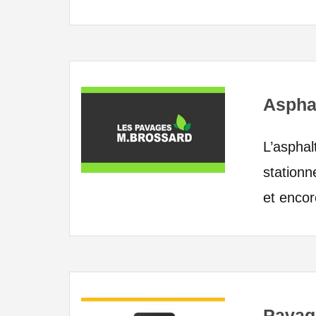
Asphal
L’asphal
stationn
et encor
Pavag