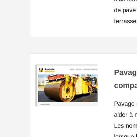
de pavé 
terrasse 
Pavag
compa
Pavage d
aider à 
Les nomb
lorsque 