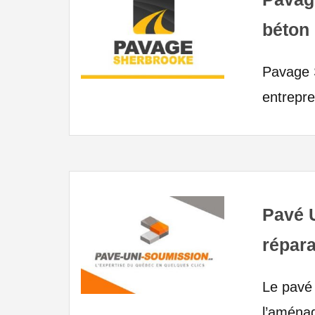
béton
Pavage 
entrepre
Pavé 
répara
Le pavé 
l’aména