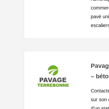
commerce
pavé un
escalier
Pavag
– béto
Contacte
sur son 
d’un sta